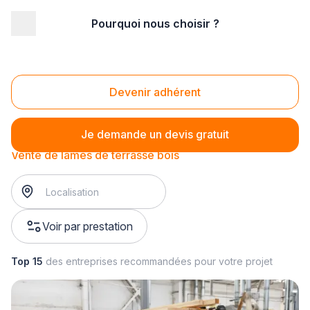
Pourquoi nous choisir ?
Accueil
/
Magasin - commerce
/
Magasin de parquet
/
Vente de lames de terrasse
/
Vente de lames de terrasse bois
Vente de lames de terrasse bois
Devenir adhérent
Je demande un devis gratuit
Vente de lames de terrasse bois
Voir par prestation
Top 15
des entreprises recommandées pour votre projet