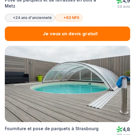
4,9
Metz
54 avis
+24 ans d'ancienneté
+93 NPS
Je veux un devis gratuit
Fourniture et pose de parquets à Strasbourg
4,8