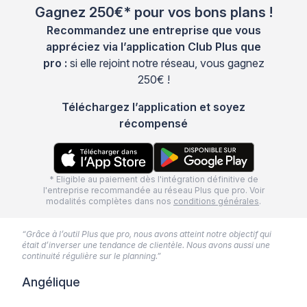
Gagnez 250€* pour vos bons plans !
Recommandez une entreprise que vous
appréciez via l’application Club Plus que
pro :
si elle rejoint notre réseau, vous gagnez
250€ !
Téléchargez l’application et soyez
récompensé
* Eligible au paiement dès l'intégration définitive de
l'entreprise recommandée au réseau Plus que pro. Voir
modalités complètes dans nos
conditions générales
.
“Grâce à l’outil Plus que pro, nous avons atteint notre objectif qui
était d’inverser une tendance de clientèle. Nous avons aussi une
continuité régulière sur le planning.”
Angélique