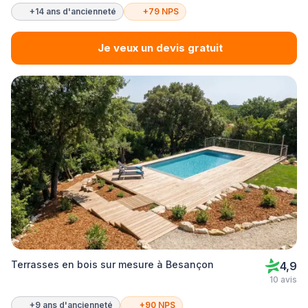
+14 ans d'ancienneté
+79 NPS
Je veux un devis gratuit
Terrasses en bois sur mesure à Besançon
4,9
10 avis
+9 ans d'ancienneté
+90 NPS