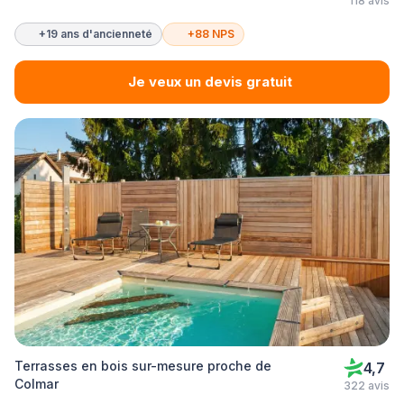
118 avis
+19 ans d'ancienneté
+88 NPS
Je veux un devis gratuit
Terrasses en bois sur-mesure proche de
4,7
Colmar
322 avis