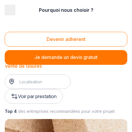
Pourquoi nous choisir ?
Accueil
/
Magasin - commerce
/
Magasin de peinture
/
Vente de vernis de finition
/
Vente de lasures
Vente de lasures
Devenir adhérent
Je demande un devis gratuit
Vente de lasures
Voir par prestation
Top 4
des entreprises recommandées pour votre projet