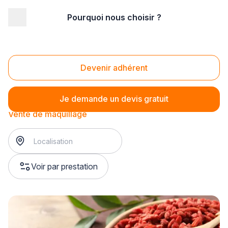
Pourquoi nous choisir ?
Accueil
/
Magasin - commerce
/
Parfumerie - Cosmétique
/
Vente de cosmétiques
/
Vente de maquillage
Vente de maquillage
Devenir adhérent
Je demande un devis gratuit
Vente de maquillage
Voir par prestation