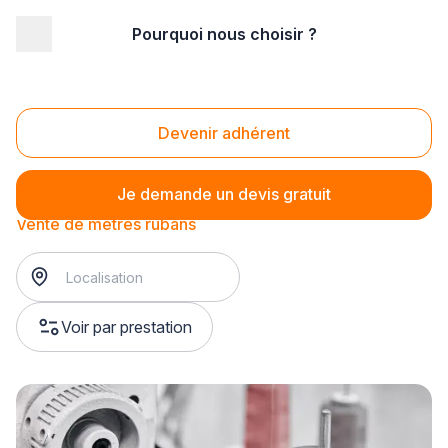
Pourquoi nous choisir ?
Accueil
/
Magasin - commerce
/
Mercerie
/
Vente d'accessoires de couture
/
Vente de mètres rubans
Vente de mètres rubans
Devenir adhérent
Je demande un devis gratuit
Vente de mètres rubans
Voir par prestation