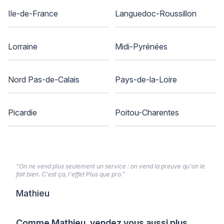
Ile-de-France
Languedoc-Roussillon
Lorraine
Midi-Pyrénées
Nord Pas-de-Calais
Pays-de-la-Loire
Picardie
Poitou-Charentes
“On ne vend plus seulement un service : on vend la preuve qu'on le
fait bien. C'est ça, l'effet Plus que pro.”
Mathieu
Comme Mathieu, vendez vous aussi plus