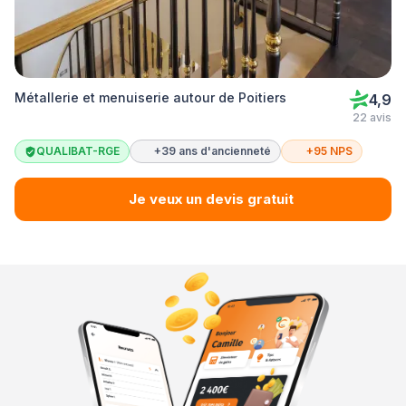
Métallerie et menuiserie autour de Poitiers
4,9
22 avis
QUALIBAT-RGE
+39 ans d'ancienneté
+95 NPS
Je veux un devis gratuit