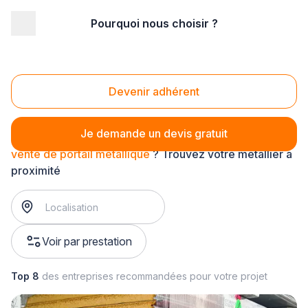
Pourquoi nous choisir ?
Accueil
/
Second œuvre
/
Métallerie
/
vente métallique
/
vente de portail métallique
Vente de portail métallique
Devenir adhérent
Je demande un devis gratuit
vente de portail métallique
? Trouvez votre métallier à
proximité
Voir par prestation
Top 8
des entreprises recommandées pour votre projet