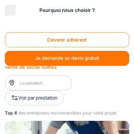
Pourquoi nous choisir ?
Accueil
/
Magasin - commerce
/
Magasin d'électroménager
/
Vente de petit électroménager
/
Vente de sèche-bottes
Vente de sèche-bottes
Devenir adhérent
Je demande un devis gratuit
Vente de sèche-bottes
Voir par prestation
Top 4
des entreprises recommandées pour votre projet