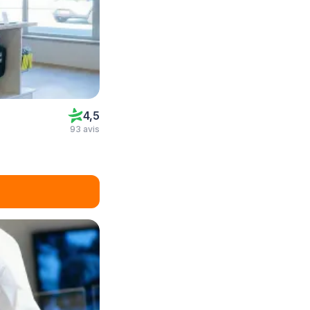
4,5
93 avis