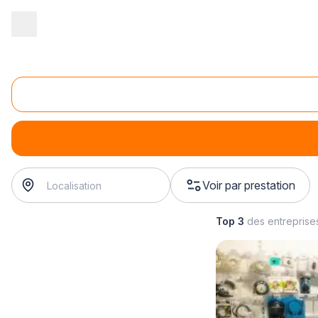
Accueil
/
Magasin - commerce
/
Magasin de téléphonie
/
Vente d
Vente de smartphones
Vente de smartphones
Voir par prestation
Top 3
des entreprise