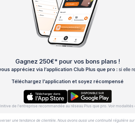
Gagnez 250€* pour vos bons plans !
s appréciez via l’application Club Plus que pro :
si elle
Téléchargez l’application et soyez récompensé
définitive de l'entreprise recommandée au réseau Plus que pro. Voir modalit
’inverser une tendance de clientèle. Nous avons aussi une continuité régulière sur