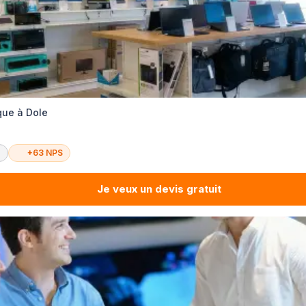
que à Dole
é
+63 NPS
Je veux un devis gratuit