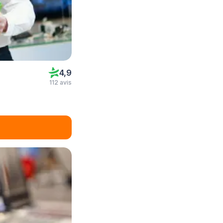
4,9
112 avis