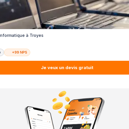
informatique à Troyes
é
+99 NPS
Je veux un devis gratuit