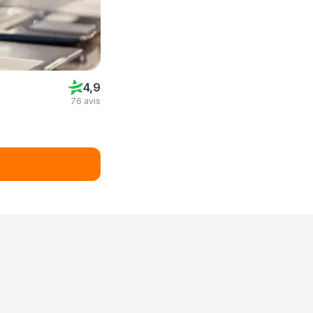
4,9
76 avis