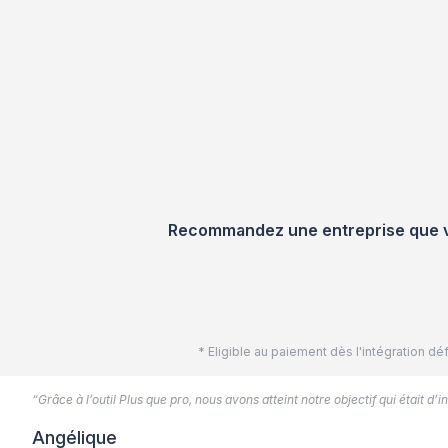
Recommandez une entreprise que vou
* Eligible au paiement dès l'intégration 
“Grâce à l’outil Plus que pro, nous avons atteint notre objectif qui était d
Angélique