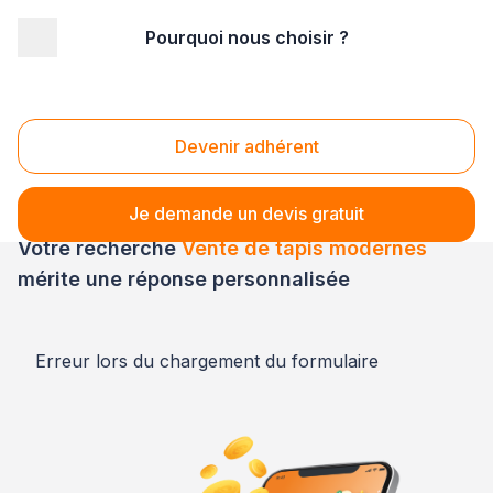
Pourquoi nous choisir ?
Accueil
/
Magasin - commerce
/
Magasin de tapis
/
Vente de tapis (Magasin de tapis)
/
Vente de tapis modernes
Vente de tapis modernes
Devenir adhérent
Je demande un devis gratuit
Votre recherche
Vente de tapis modernes
mérite une réponse personnalisée
Erreur lors du chargement du formulaire