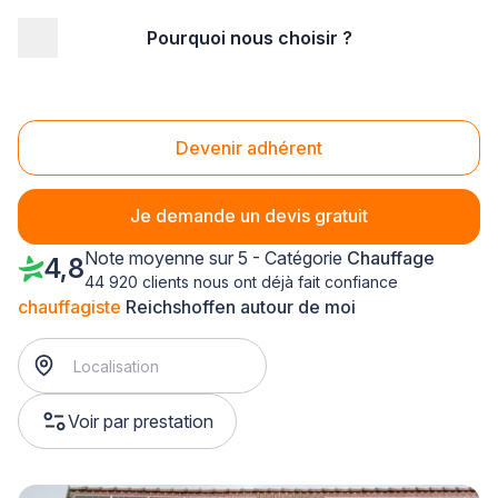
Pourquoi nous choisir ?
Accueil
/
Second œuvre
/
Chauffage
/
chauffagiste
/
Alsace
/
Bas-Rhin
/
Reichshoffen (67110)
Chauffagiste Reichshoffen (67110)
Devenir adhérent
Je demande un devis gratuit
Note moyenne sur 5 - Catégorie
Chauffage
4,8
44 920 clients nous ont déjà fait confiance
chauffagiste
Reichshoffen autour de moi
Voir par prestation