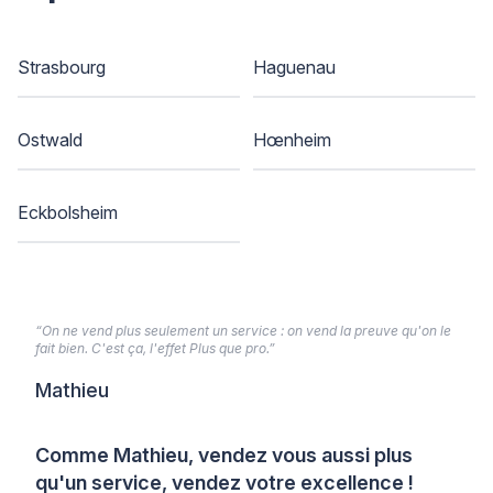
Strasbourg
Haguenau
Ostwald
Hœnheim
Eckbolsheim
“On ne vend plus seulement un service : on vend la preuve qu'on le
fait bien. C'est ça, l'effet Plus que pro.”
Mathieu
Comme Mathieu, vendez vous aussi plus
qu'un service, vendez votre excellence !