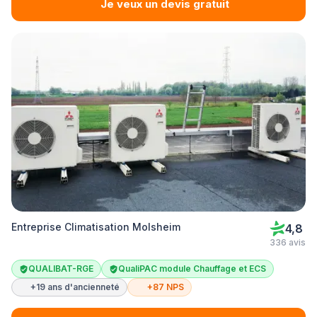
Je veux un devis gratuit
Entreprise Climatisation Molsheim
4,8
336 avis
QUALIBAT-RGE
QualiPAC module Chauffage et ECS
+19 ans d'ancienneté
+87 NPS