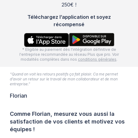
250€ !
Téléchargez l’application et soyez
récompensé
* Eligible au paiement dès l'intégration définitive de
l'entreprise recommandée au réseau Plus que pro. Voir
modalités complètes dans nos
conditions générales
.
“Quand on voit les retours positifs ça fait plaisir. Ca me permet
d’avoir un retour sur le travail de mon collaborateur et de mon
entreprise.”
Florian
Comme Florian, mesurez vous aussi la
satisfaction de vos clients et motivez vos
équipes !