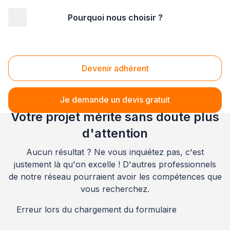
Pourquoi nous choisir ?
Accueil
/
Juridique - financier
/
Comptabilité
/
comptable
/
Languedoc-Roussillon
/
Hérault
/
Agde (34300)
Comptable Agde (34300)
Devenir adhérent
Je demande un devis gratuit
Votre projet mérite sans doute plus
d'attention
Aucun résultat ? Ne vous inquiétez pas, c'est
justement là qu'on excelle ! D'autres professionnels
de notre réseau pourraient avoir les compétences que
vous recherchez.
Erreur lors du chargement du formulaire