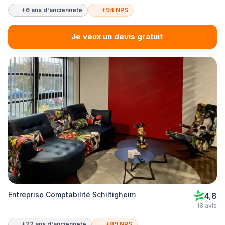
+6 ans d'ancienneté
+94 NPS
Je veux un devis gratuit
Entreprise Comptabilité Schiltigheim
4,8
18 avis
+22 ans d'ancienneté
+89 NPS