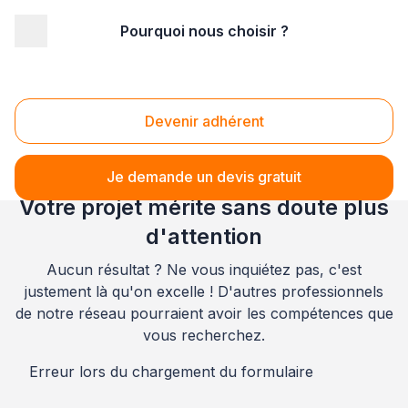
Pourquoi nous choisir ?
Accueil
/
Juridique - financier
/
Comptabilité
/
comptable
/
Pays-de-la-Loire
/
Vendée
/
Saint-Hilaire-de-Riez (85270)
Comptable Saint-Hilaire-de-Riez (85270)
Devenir adhérent
Je demande un devis gratuit
Votre projet mérite sans doute plus
d'attention
Aucun résultat ? Ne vous inquiétez pas, c'est
justement là qu'on excelle ! D'autres professionnels
de notre réseau pourraient avoir les compétences que
vous recherchez.
Erreur lors du chargement du formulaire