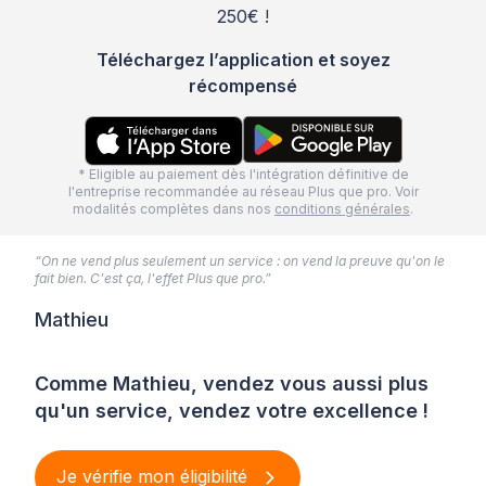
250€ !
Téléchargez l’application et soyez
récompensé
* Eligible au paiement dès l'intégration définitive de
l'entreprise recommandée au réseau Plus que pro. Voir
modalités complètes dans nos
conditions générales
.
“On ne vend plus seulement un service : on vend la preuve qu'on le
fait bien. C'est ça, l'effet Plus que pro.”
Mathieu
Comme Mathieu, vendez vous aussi plus
qu'un service, vendez votre excellence !
Je vérifie mon éligibilité