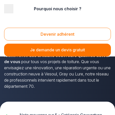
Pourquoi nous choisir ?
Accueil
/
Gros œuvre
/
Couverture
/
couvreur
/
Franche-Comté
/
Haute-Saône
Couvreur Haute-Saône (70)
Devenir adhérent
Vous recherchez un spécialiste en couverture dans la
Haute-Saône ? La solution Plus que pro vous met en
Je demande un devis gratuit
relation avec
des artisans couvreurs qualifiés autour
de vous
pour tous vos projets de toiture. Que vous
envisagiez une rénovation, une réparation urgente ou une
construction neuve à Vesoul, Gray ou Lure, notre réseau
de professionnels intervient rapidement dans tout le
département 70.