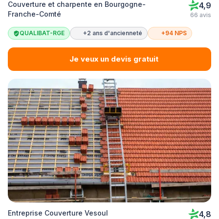
Couverture et charpente en Bourgogne-
4,9
Franche-Comté
66 avis
QUALIBAT-RGE
+2 ans d'ancienneté
+94 NPS
Je veux un devis gratuit
Entreprise Couverture Vesoul
4,8