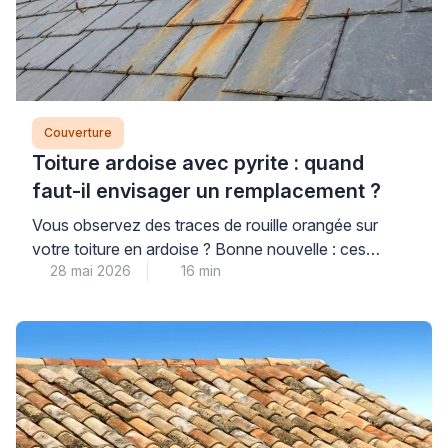
Couverture
Toiture ardoise avec pyrite : quand
faut-il envisager un remplacement ?
Vous observez des traces de rouille orangée sur
votre toiture en ardoise ? Bonne nouvelle : ces
28 mai 2026
16 min
taches dues à la pyrite ne signifient pas forcément
qu’un remplacement complet s’impose. La pyrite de
surface représente un simple défaut esthétique sans
danger, tandis que la pyrite traversante peut
effectivement compromettre l’étanchéité et
nécessiter une intervention rapide. […]