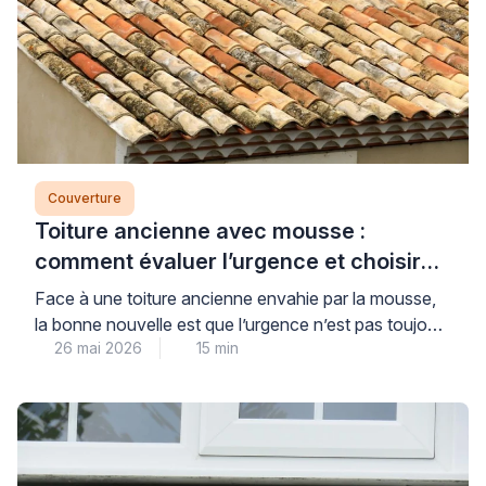
Couverture
Toiture ancienne avec mousse :
comment évaluer l’urgence et choisir
entre démoussage, traitement ou
Face à une toiture ancienne envahie par la mousse,
réfection
la bonne nouvelle est que l’urgence n’est pas toujours
26 mai 2026
15 min
absolue : une méthode d’évaluation claire permet de
distinguer ce qui relève d’un simple entretien, d’une
réparation ciblée ou d’une réfection complète. Cette
grille d’analyse objective vous permet de dialoguer en
toute confiance avec les professionnels du […]