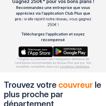
Gagnez 250€* pour vos bons plans !
Recommandez une entreprise que vous
appréciez via l’application Club Plus que
pro :
si elle rejoint notre réseau, vous gagnez
250€ !
Téléchargez l’application et soyez
récompensé
* Eligible au paiement dès l'intégration définitive de
l'entreprise recommandée au réseau Plus que pro. Voir
modalités complètes dans nos
conditions générales
.
Trouvez votre
couvreur
le
plus proche par
département