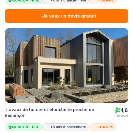
QUALIBAT-RGE
+6 ans d'ancienneté
+90 NPS
Je veux un devis gratuit
Travaux de toiture et étanchéité proche de
4,8
Besançon
136 avis
QUALIBAT-RGE
+5 ans d'ancienneté
+84 NPS