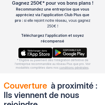
Gagnez 250€* pour vos bons plans !
Recommandez une entreprise que vous
appréciez via l’application Club Plus que
pro :
si elle rejoint notre réseau, vous gagnez
250€ !
Téléchargez l’application et soyez
récompensé
* Eligible au paiement dès l'intégration définitive de
l'entreprise recommandée au réseau Plus que pro. Voir
modalités complètes dans nos
conditions générales
.
Couverture
à proximité :
Ils viennent de nous
rejoindre