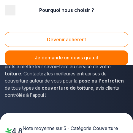
Pourquoi nous choisir ?
Accueil
/
Gros œuvre
/
Couverture
Couverture
Devenir adhérent
Besoin d'une
entreprise de couverture
de confiance
pour garantir
l'étanchéité et la durabilité de votre toit
Je demande un devis gratuit
?
Découvrez chez Plus que pro des couvreurs experts
prêts à mettre leur savoir-faire au service de votre
toiture
. Contactez les meilleures entreprises de
couverture autour de vous pour la
pose ou l'entretien
de tous types de
couverture de toiture
, avis clients
contrôlés à l'appui !
Note moyenne sur 5 - Catégorie
Couverture
4,8