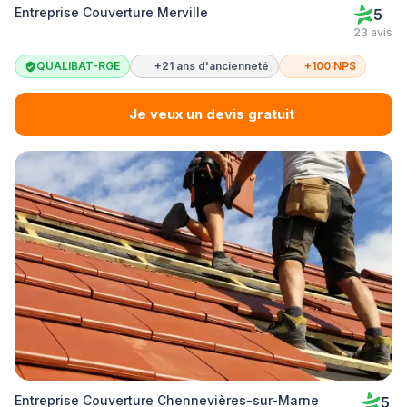
Entreprise Couverture Merville
5
23 avis
QUALIBAT-RGE
+21 ans d'ancienneté
+100 NPS
Je veux un devis gratuit
Entreprise Couverture Chennevières-sur-Marne
5