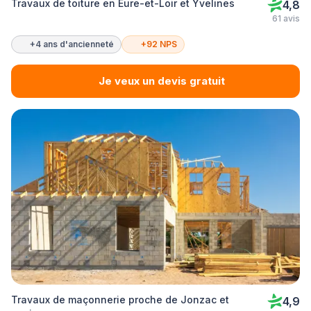
Travaux de toiture en Eure-et-Loir et Yvelines
4,8
61 avis
+4 ans d'ancienneté
+92 NPS
Je veux un devis gratuit
Travaux de maçonnerie proche de Jonzac et
4,9