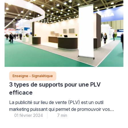
tout en conservant l’authenticité visuelle qui fait le
charme de ces panneaux vintage. Cette double
compétence permet de concilier mise aux […]
Enseigne - Signalétique
3 types de supports pour une PLV
efficace
La publicité sur lieu de vente (PLV) est un outil
marketing puissant qui permet de promouvoir vos
01 février 2024
7 min
produits ou services directement auprès de votre
audience cible au point de vente. Pour garantir une