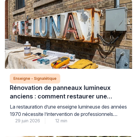
Enseigne - Signalétique
Rénovation de panneaux lumineux
anciens : comment restaurer une
enseigne des années 1970 en toute
La restauration d’une enseigne lumineuse des années
sécurité
1970 nécessite l’intervention de professionnels
29 juin 2026
12 min
qualifiés maîtrisant à la fois les spécificités électriques
de ces installations anciennes et les techniques de
préservation patrimoniale, pour garantir votre sécurité