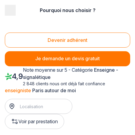
Pourquoi nous choisir ?
Accueil
/
Communication
/
Enseigne - signalétique
/
enseigniste
/
Ile-de-France
/
Paris
/
Paris (75000)
Enseigniste Paris (75000)
Devenir adhérent
Je demande un devis gratuit
Note moyenne sur 5 - Catégorie
Enseigne -
4,9
signalétique
2 848 clients nous ont déjà fait confiance
enseigniste
Paris autour de moi
Voir par prestation