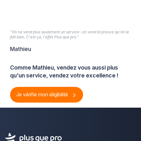
PLV efficace, il est essentiel de choisir les bons types
de supports PLV. Dans cet article, nous vous
présentons trois types de […]
“On ne vend plus seulement un service : on vend la preuve qu'on le
fait bien. C'est ça, l'effet Plus que pro.”
Mathieu
Comme Mathieu, vendez vous aussi plus
qu'un service, vendez votre excellence !
Je vérifie mon éligibilité