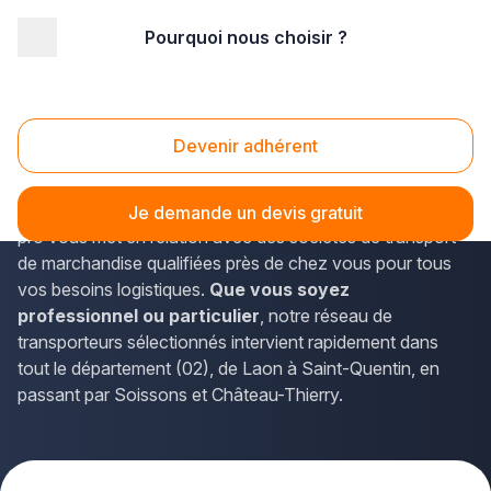
Pourquoi nous choisir ?
Accueil
/
Transport
/
Transport de marchandise
/
entreprise logistique
/
Picardie
/
Aisne
Entreprise logistique Aisne (02)
Devenir adhérent
Vous recherchez une
entreprise de transport de
marchandise fiable dans l'Aisne
? La solution Plus que
Je demande un devis gratuit
pro vous met en relation avec des sociétés de transport
de marchandise qualifiées près de chez vous pour tous
vos besoins logistiques.
Que vous soyez
professionnel ou particulier
, notre réseau de
transporteurs sélectionnés intervient rapidement dans
tout le département (02), de Laon à Saint-Quentin, en
passant par Soissons et Château-Thierry.