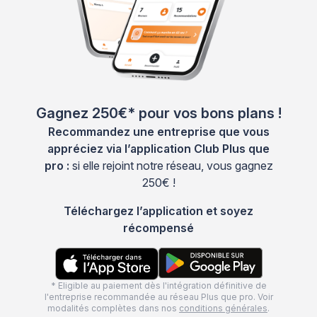
Gagnez 250€* pour vos bons plans !
Recommandez une entreprise que vous
appréciez via l’application Club Plus que
pro :
si elle rejoint notre réseau, vous gagnez
250€ !
Téléchargez l’application et soyez
récompensé
* Eligible au paiement dès l'intégration définitive de
l'entreprise recommandée au réseau Plus que pro. Voir
modalités complètes dans nos
conditions générales
.