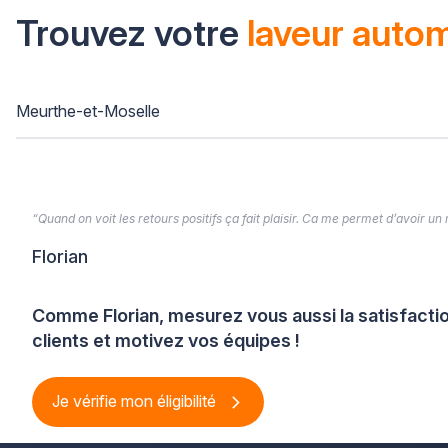
Trouvez votre
laveur auto
Meurthe-et-Moselle
“Quand on voit les retours positifs ça fait plaisir. Ca me permet d’avoir un
Florian
Comme Florian, mesurez vous aussi la satisfacti
clients et motivez vos équipes !
Je vérifie mon éligibilité