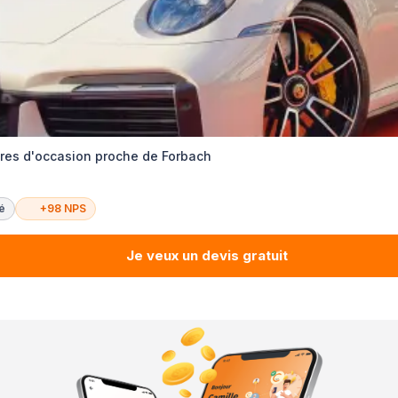
res d'occasion proche de Forbach
té
+98 NPS
Je veux un devis gratuit