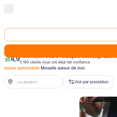
Accueil
/
Automobile
/
Nettoyage automobile
/
laveur automobile
Laveur automobile Moselle (57)
Note moyenne sur 5 - Catégorie
Nettoyage automo
4,9
5 190 clients nous ont déjà fait confiance
laveur automobile
Moselle autour de moi
Voir par prestation