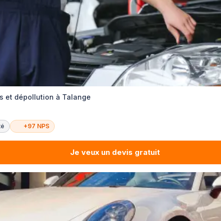
 et dépollution à Talange
té
+97 NPS
Je veux un devis gratuit