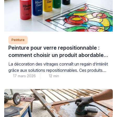
Peinture
Peinture pour verre repositionnable :
comment choisir un produit abordable
et de qualité
La décoration des vitrages connaît un regain d’intérêt
grâce aux solutions repositionnables. Ces produits
17 mars 2026
12 min
permettent de personnaliser fenêtres et miroirs sans
engagement permanent. Les consommateurs
recherchent des alternatives économiques aux
vitraux traditionnels. Les peintures pour verre offrent
cette flexibilité tout en préservant la luminosité
naturelle. Cependant, le choix du bon produit
nécessite une compréhension des […]