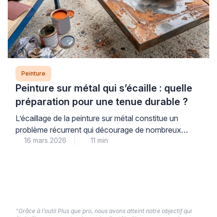
Peinture
Peinture sur métal qui s’écaille : quelle
préparation pour une tenue durable ?
L’écaillage de la peinture sur métal constitue un
problème récurrent qui décourage de nombreux
16 mars 2026
11 min
propriétaires. Ce phénomène trouve son origine dans
une préparation insuffisante du support plutôt que
dans la qualité du produit utilisé. Les professionnels
qualifiés le constatent régulièrement lors de leurs
interventions. Une approche méthodique garantit
pourtant une tenue durable et évite les […]
“Grâce à l’outil Plus que pro, nous avons atteint notre objectif qui