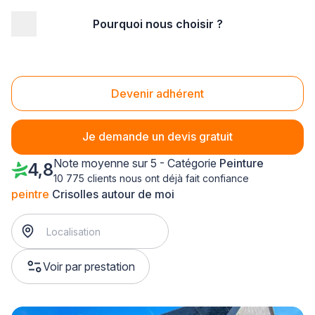
Pourquoi nous choisir ?
Accueil
/
Second œuvre
/
Peinture
/
peintre
/
Picardie
/
Oise
/
Crisolles (60400)
Peintre Crisolles (60400)
Devenir adhérent
Je demande un devis gratuit
Note moyenne sur 5 - Catégorie
Peinture
4,8
10 775 clients nous ont déjà fait confiance
peintre
Crisolles autour de moi
Voir par prestation