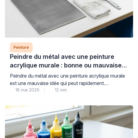
Peinture
Peindre du métal avec une peinture
acrylique murale : bonne ou mauvaise
idée ?
Peindre du métal avec une peinture acrylique murale
est une mauvaise idée qui peut rapidement
18 mai 2026
12 min
compromettre la durabilité et l’esthétique de vos
travaux. Les peintures murales classiques, conçues
pour les surfaces poreuses comme le plâtre, n’offrent
ni l’adhérence ni la protection anticorrosion
nécessaires aux supports métalliques, exposant ainsi
votre installation à l’écaillage et à la […]