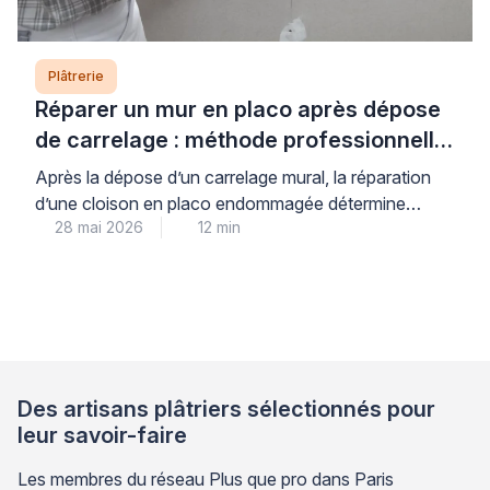
Plâtrerie
Réparer un mur en placo après dépose
de carrelage : méthode professionnelle
étape par étape
Après la dépose d’un carrelage mural, la réparation
d’une cloison en placo endommagée détermine
28 mai 2026
12 min
directement la qualité et la durabilité de votre nouvelle
finition. Dans les pièces humides comme la cuisine ou
la salle d’eau, un support mal préparé compromet
l’adhérence du revêtement et peut conduire à des
décollements prématurés, générant frustration et
surcoûts. Les […]
Des artisans plâtriers sélectionnés pour
leur savoir-faire
Les membres du réseau Plus que pro dans Paris