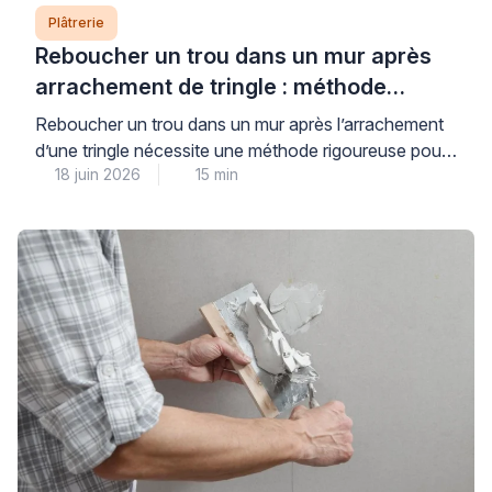
Plâtrerie
Reboucher un trou dans un mur après
arrachement de tringle : méthode
professionnelle
Reboucher un trou dans un mur après l’arrachement
d’une tringle nécessite une méthode rigoureuse pour
18 juin 2026
15 min
garantir à la fois une finition invisible et une nouvelle
fixation durable. Cette réparation courante inquiète
souvent les particuliers, qui craignent un résultat
inesthétique ou une nouvelle détérioration rapide du
support. La clé d’une intervention réussie repose sur
trois piliers […]