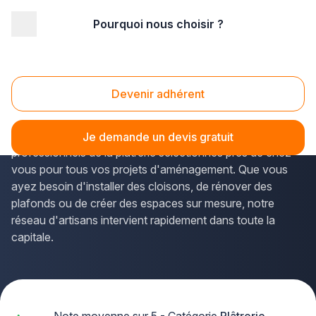
Pourquoi nous choisir ?
Accueil
/
Second œuvre
/
Plâtrerie
/
plaquiste
/
Ile-de-France
/
Paris
/
Paris (75000)
Plaquiste Paris (75000)
Devenir adhérent
Vous recherchez un
artisan plâtrier qualifié à Paris
?
La solution Plus que pro vous met en relation avec des
Je demande un devis gratuit
professionnels de la plâtrerie sélectionnés près de chez
vous pour tous vos projets d'aménagement. Que vous
ayez besoin d'installer des cloisons, de rénover des
plafonds ou de créer des espaces sur mesure, notre
réseau d'artisans intervient rapidement dans toute la
capitale.