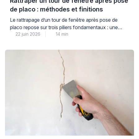
Rattraper un tour de fenêtre après pose
de placo : méthodes et finitions
Le rattrapage d’un tour de fenêtre après pose de
placo repose sur trois piliers fondamentaux : une
22 juin 2026
14 min
étanchéité à l’air rigoureuse, l’utilisation de renforts
adaptés et un travail d’enduit méthodique par
couches successives. Cette étape de finition
détermine non seulement l’esthétique de vos
menuiseries, mais aussi les performances thermiques
de votre habitation et la durabilité […]