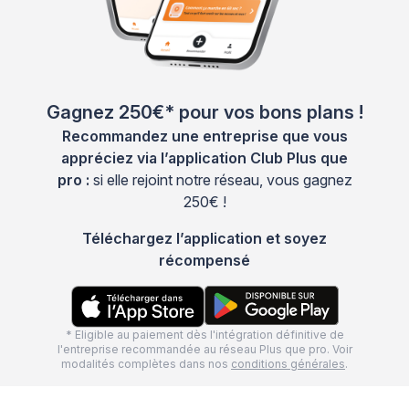
Gagnez 250€* pour vos bons plans !
Recommandez une entreprise que vous
appréciez via l’application Club Plus que
pro :
si elle rejoint notre réseau, vous gagnez
250€ !
Téléchargez l’application et soyez
récompensé
* Eligible au paiement dès l'intégration définitive de
l'entreprise recommandée au réseau Plus que pro. Voir
modalités complètes dans nos
conditions générales
.