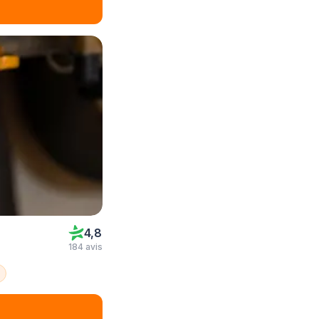
4,8
184 avis