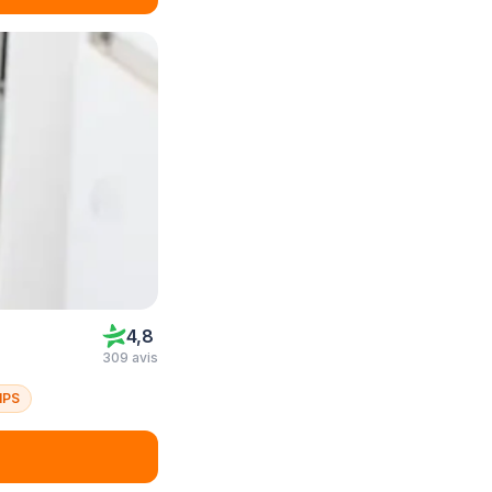
4,8
309 avis
NPS