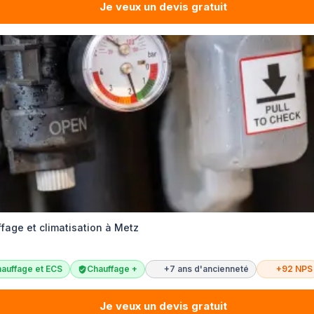
Je veux un devis gratuit
ffage et climatisation à Metz
auffage et ECS
Chauffage +
+7 ans d'ancienneté
+92 NPS
Je veux un devis gratuit