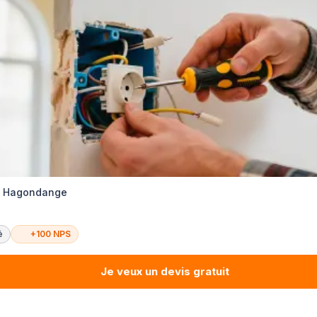
ité Hagondange
é
+100 NPS
Je veux un devis gratuit