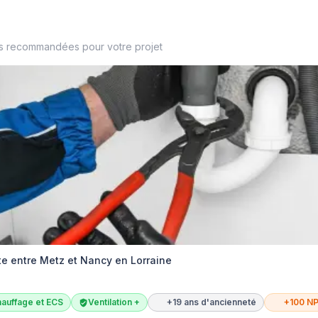
es recommandées pour votre projet
te entre Metz et Nancy en Lorraine
auffage et ECS
Ventilation +
+19 ans d'ancienneté
+100 N