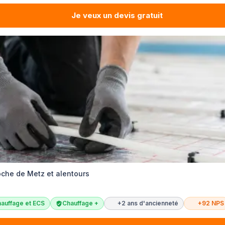
Je veux un devis gratuit
oche de Metz et alentours
auffage et ECS
Chauffage +
+2 ans d'ancienneté
+92 NPS