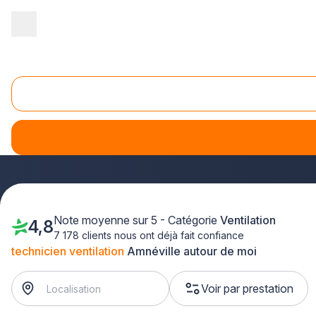
Accueil
/
Second œuvre
/
Ventilation
/
technicien ventilation
/
Lor
Technicien ventilation Amnéville (57360)
Vous recherchez un professionnel de la
ventilation
de conf
vous pour tous vos projets d'installation et d'entretien. Qu
du réseau interviennent rapidement dans toute la Moselle.
Note moyenne sur 5 - Catégorie
Ventilation
4,8
7 178 clients nous ont déjà fait confiance
technicien ventilation
Amnéville autour de moi
Voir par prestation