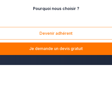
Pourquoi nous choisir ?
raine
/
Moselle
/
Amnéville (57360)
Devenir adhérent
iance à Amnéville ? La solution Plus que pro vous met en rela
e vous ayez besoin d'installer une VMC dans votre logement ou 
Je demande un devis gratuit