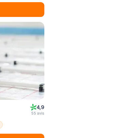
4,9
55 avis