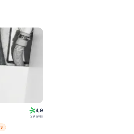
4,9
29 avis
PS