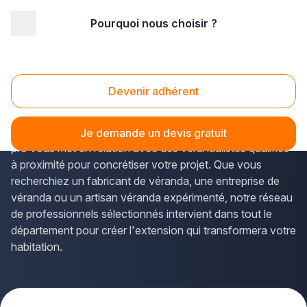
Pourquoi nous choisir ?
Accueil
/
Gros œuvre
/
Véranda
/
vérandaliste
/
Franche-Comté
/
Jura
Vérandaliste Jura (39)
Devenir adhérent
Vous envisagez d'installer une
véranda dans le Jura
pour agrandir votre espace de vie ? La solution Plus que
Je demande un devis gratuit
pro vous met en relation avec des vérandalistes qualifiés
à proximité pour concrétiser votre projet. Que vous
recherchiez un fabricant de véranda, une entreprise de
véranda ou un artisan véranda expérimenté, notre réseau
de professionnels sélectionnés intervient dans tout le
département pour créer l'extension qui transformera votre
habitation.