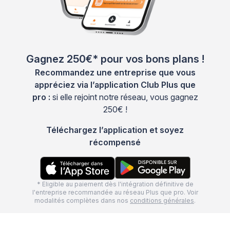
Gagnez 250€* pour vos bons plans !
Recommandez une entreprise que vous
appréciez via l’application Club Plus que
pro :
si elle rejoint notre réseau, vous gagnez
250€ !
Téléchargez l’application et soyez
récompensé
* Eligible au paiement dès l'intégration définitive de
l'entreprise recommandée au réseau Plus que pro. Voir
modalités complètes dans nos
conditions générales
.