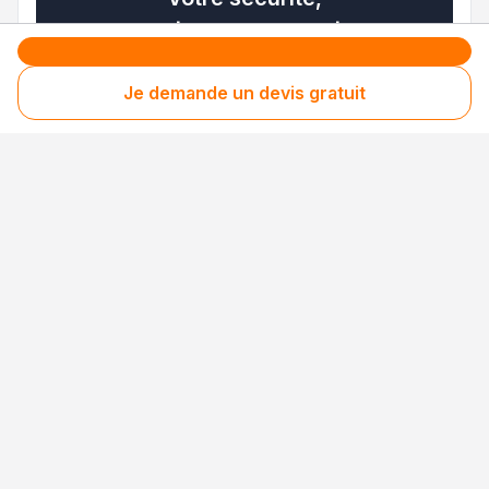
notre engagement
Entreprise rigoureusement sélectionnée
Je demande un devis gratuit
Santé financière vérifiée
Respect des consommateurs
Assurances obligatoires à jour
3 niveaux de sécurité uniques en France pour
des avis 100 % fiables
Nos processus de collecte, de contrôle et de
modération sont
certifiés NF Service et
conformes à la norme ISO 20488
.