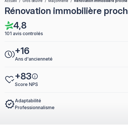
Accueil
/
Gros œuvre
/
Maçonnerie
/
Rénovation immobilière proche
Rénovation immobilière proc
4,8
101 avis controlés
+16
Ans d'ancienneté
+83
Score NPS
Adaptabilité
Professionnalisme