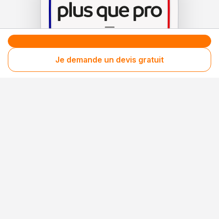
Je demande un devis gratuit
Le label de
protection
des consommateurs
Le label de
promotion
des entreprises méritantes
Votre sécurité,
notre engagement
Entreprise rigoureusement sélectionnée