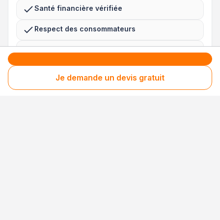
Santé financière vérifiée
Respect des consommateurs
Assurances obligatoires à jour
Je demande un devis gratuit
3 niveaux de sécurité uniques en France pour
des avis 100 % fiables
Nos processus de collecte, de contrôle et de
modération sont
certifiés NF Service et
conformes à la norme ISO 20488
.
Chaque avis est ensuite gravé dans la
blockchain, empêchant toute modification
ultérieure et assurant une traçabilité totale.