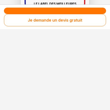
Je demande un devis gratuit
Le label de
protection
des consommateurs
Le label de
promotion
des entreprises méritantes
Votre sécurité,
notre engagement
Entreprise rigoureusement sélectionnée
Santé financière vérifiée
Respect des consommateurs