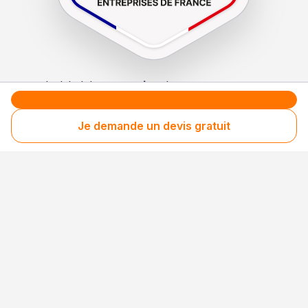
Le label de
protection
des consommateurs
Le label de
promotion
des entreprises méritantes
Je demande un devis gratuit
Professionnel engagé
Années après années, cette entreprise renouvelle
son adhésion et choisit la transparence pour
continuer de mériter votre confiance.
Votre sécurité,
notre engagement