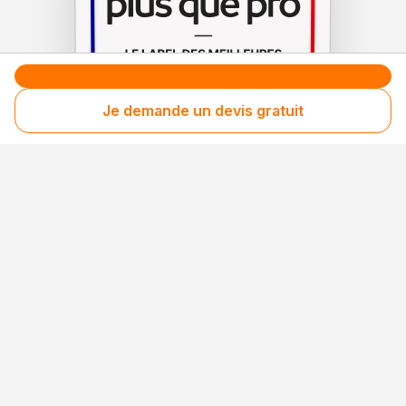
Je demande un devis gratuit
Le label de
protection
des consommateurs
Le label de
promotion
des entreprises méritantes
Votre sécurité,
notre engagement
Entreprise rigoureusement sélectionnée
Santé financière vérifiée