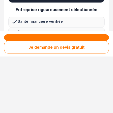
Entreprise rigoureusement sélectionnée
Santé financière vérifiée
Respect des consommateurs
Assurances obligatoires à jour
Je demande un devis gratuit
3 niveaux de sécurité uniques en France pour
des avis 100 % fiables
Nos processus de collecte, de contrôle et de
modération sont
certifiés NF Service et
conformes à la norme ISO 20488
.
Chaque avis est ensuite gravé dans la
blockchain, empêchant toute modification