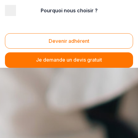
Pourquoi nous choisir ?
Devenir adhérent
Je demande un devis gratuit