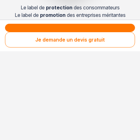
Le label de
protection
des consommateurs
Le label de
promotion
des entreprises méritantes
Je demande un devis gratuit
Clients fidèles & satisfaits
Les consommateurs recontactent régulièrement
cette entreprise, preuve d’une satisfaction
durable.
Votre sécurité,
notre engagement
Entreprise rigoureusement sélectionnée
Santé financière vérifiée