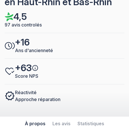
en Haut-Rhin et Bas-Rhin
4,5
97 avis controlés
+16
Ans d'ancienneté
+63
Score NPS
Réactivité
Approche réparation
À propos
Les avis
Statistiques