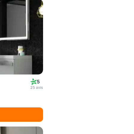
5
25 avis