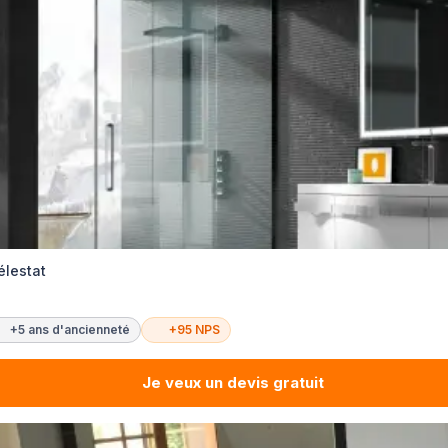
élestat
+5 ans d'ancienneté
+95 NPS
Je veux un devis gratuit