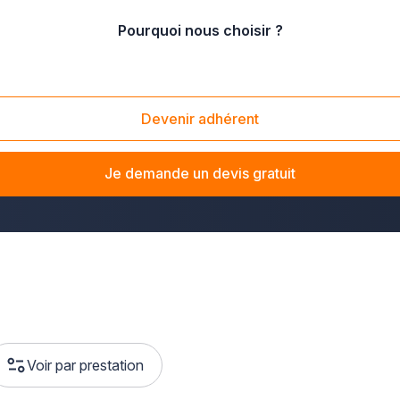
Pourquoi nous choisir ?
Devenir adhérent
aux d'accessibilité
dans le Haut-Rhin ? La solution Plus que 
 vos locaux professionnels ou effectuer une mise aux normes P
Je demande un devis gratuit
Voir par prestation