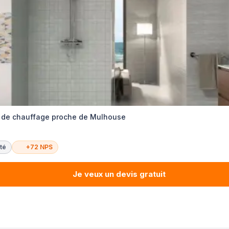
on de chauffage proche de Mulhouse
té
+72 NPS
Je veux un devis gratuit