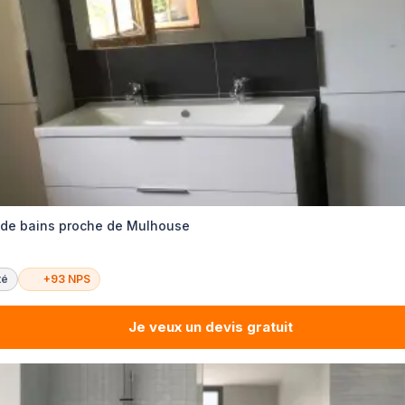
 de bains proche de Mulhouse
té
+93 NPS
Je veux un devis gratuit