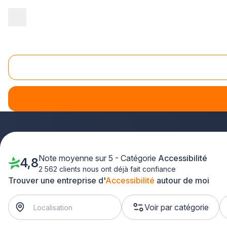
Accueil
/
Second œuvre
/
Accessibilité
/
Alsace
/
Haut-Rhin
Accessibilité Haut-Rhin (68)
Vous recherchez des professionnels qualifiés pour vos
trav
de chez vous. Que vous souhaitiez adapter votre logement,
Mulhouse, Colmar et dans toute l'Alsace.
Note moyenne sur 5 - Catégorie
Accessibilité
4,8
2 562 clients nous ont déjà fait confiance
Trouver une entreprise d'
Accessibilité
autour de moi
Voir par catégorie