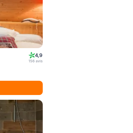
4,9
156 avis