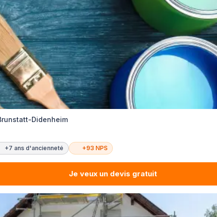
 Brunstatt-Didenheim
+7 ans d'ancienneté
+93 NPS
Je veux un devis gratuit