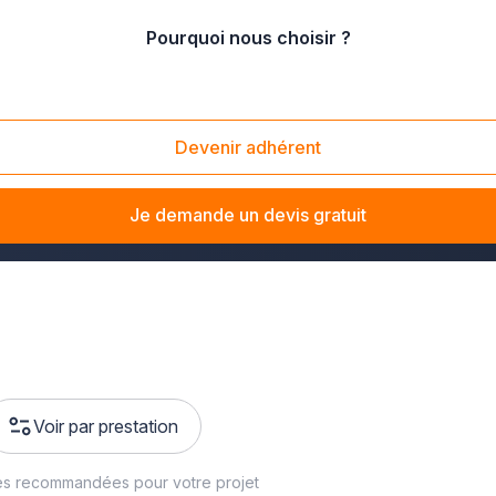
Pourquoi nous choisir ?
Devenir adhérent
aut-Rhin pour
enduire des hangars ou rénover des façade
Je demande un devis gratuit
Voir par prestation
es recommandées pour votre projet