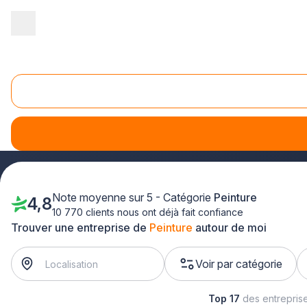
Accueil
/
Second œuvre
/
Peinture
/
Alsace
/
Haut-Rhin
Peinture Haut-Rhin (68)
Vous cherchez un peintre en bâtiment compétent dans le H
!
Note moyenne sur 5 - Catégorie
Peinture
4,8
10 770 clients nous ont déjà fait confiance
Trouver une entreprise de
Peinture
autour de moi
Voir par catégorie
Top 17
des entrepris