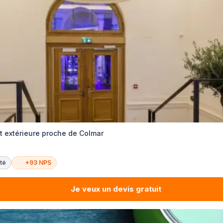
et extérieure proche de Colmar
té
+93 NPS
Je veux un devis gratuit