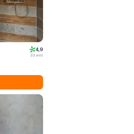
4,9
33 avis