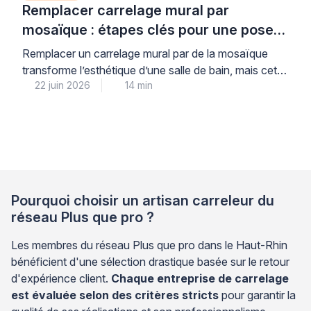
Remplacer carrelage mural par
mosaïque : étapes clés pour une pose
durable
Remplacer un carrelage mural par de la mosaïque
transforme l’esthétique d’une salle de bain, mais cette
22 juin 2026
14 min
opération nécessite une méthodologie rigoureuse
pour garantir une tenue durable dans le temps. La
mosaïque, plus exigeante que le carrelage
traditionnel, impose une préparation minutieuse du
support, le choix d’adhésifs adaptés aux pièces
humides et un jointoiement parfaitement maîtrisé […]
Pourquoi choisir un artisan carreleur du
réseau Plus que pro ?
Les membres du réseau Plus que pro dans le Haut-Rhin
bénéficient d'une sélection drastique basée sur le retour
d'expérience client.
Chaque entreprise de carrelage
est évaluée selon des critères stricts
pour garantir la