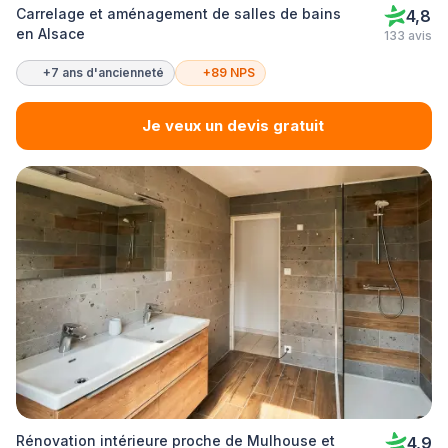
Carrelage et aménagement de salles de bains
4,8
en Alsace
133 avis
+7 ans d'ancienneté
+89 NPS
Je veux un devis gratuit
Rénovation intérieure proche de Mulhouse et
4,9