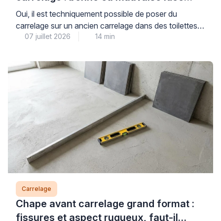
dans des toilettes ?
Oui, il est techniquement possible de poser du
carrelage sur un ancien carrelage dans des toilettes,
07 juillet 2026
14 min
à condition que le support existant soit parfaitement
sain, adhérent et plan : cette solution peut faire
gagner du temps, mais elle n’est pas
systématiquement la meilleure option pour garantir un
résultat durable. La décision repose sur des critères
[…]
Carrelage
Chape avant carrelage grand format :
fissures et aspect rugueux, faut-il