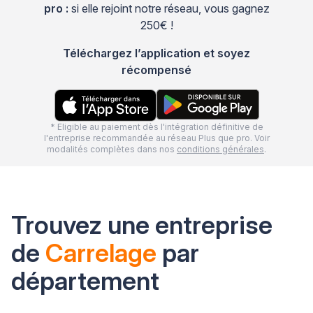
pro :
si elle rejoint notre réseau, vous gagnez
250€ !
Téléchargez l’application et soyez
récompensé
* Eligible au paiement dès l'intégration définitive de
l'entreprise recommandée au réseau Plus que pro. Voir
modalités complètes dans nos
conditions générales
.
Trouvez une entreprise
de
Carrelage
par
département