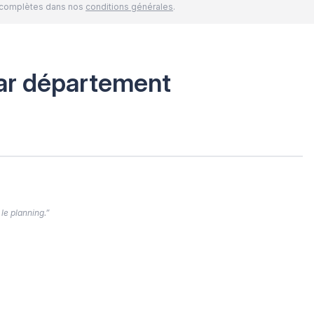
és complètes dans nos
conditions générales
.
ar département
 le planning.”