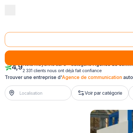
Accueil
/
Communication
/
Agence de communication
/
Rhône-Al
Agence de communication Ain (01)
Note moyenne sur 5 - Catégorie
Agence de commu
4,9
2 331 clients nous ont déjà fait confiance
Trouver une entreprise d'
Agence de communication
auto
Voir par catégorie