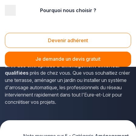
Pourquoi nous choisir ?
Accueil
/
Aménagement extérieur
/
Centre
/
Eure-et-Loir
/
Chartres (28000)
Aménagement extérieur Chartres (28000)
Devenir adhérent
Vous envisagez de transformer votre espace extérieur à
Chartres ? La solution Plus que pro vous met en relation
Je demande un devis gratuit
avec
des entreprises d'aménagement extérieur
qualifiées
près de chez vous. Que vous souhaitiez créer
une terrasse, aménager un jardin ou installer un système
d'arrosage automatique, les professionnels du réseau
interviennent rapidement dans tout l'Eure-et-Loir pour
concrétiser vos projets.