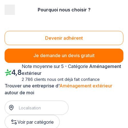
Pourquoi nous choisir ?
Accueil
/
Aménagement extérieur
/
Centre
/
Eure-et-Loir
/
Pierres (28130)
Aménagement extérieur Pierres (28130)
Devenir adhérent
Je demande un devis gratuit
Note moyenne sur 5 - Catégorie
Aménagement
4,8
extérieur
2 786 clients nous ont déjà fait confiance
Trouver une entreprise d'
Aménagement extérieur
autour de moi
Voir par catégorie