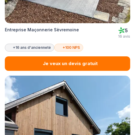
Entreprise Maçonnerie Sèvremoine
5
16 avis
+16 ans d'ancienneté
+100 NPS
Je veux un devis gratuit