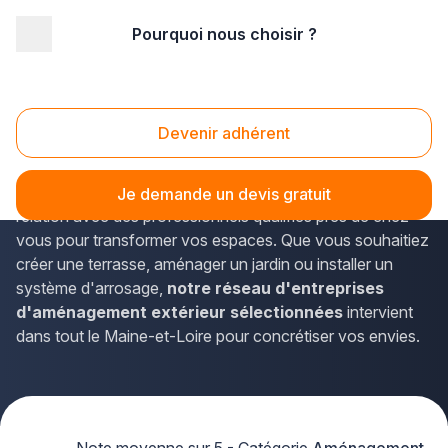
Pourquoi nous choisir ?
Accueil
/
Aménagement extérieur
/
Pays-de-la-Loire
/
Maine-et-Loire
/
Sèvremoine (49450)
Aménagement extérieur Sèvremoine (49450)
Devenir adhérent
Vous envisagez un
projet d'aménagement extérieur
à Sèvremoine
? La solution Plus que pro vous met en
Je demande un devis gratuit
relation avec des professionnels qualifiés près de chez
vous pour transformer vos espaces. Que vous souhaitiez
créer une terrasse, aménager un jardin ou installer un
système d'arrosage,
notre réseau d'entreprises
d'aménagement extérieur sélectionnées
intervient
dans tout le Maine-et-Loire pour concrétiser vos envies.