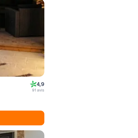
4,9
91 avis