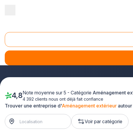
Accueil
/
Aménagement extérieur
/
Pays-de-la-Loire
Aménagement extérieur Pays-de-la-Loire
Vous envisagez de transformer votre jardin ou votre terrass
l'aménagement extérieur qualifiés et de confiance
prè
extérieurs, notre réseau d'experts intervient rapidement dans
Note moyenne sur 5 - Catégorie
Aménagement ext
4,8
4 392 clients nous ont déjà fait confiance
Trouver une entreprise d'
Aménagement extérieur
autour
Voir par catégorie