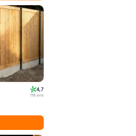
4,7
118 avis