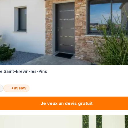
e Saint-Brevin-les-Pins
é
+89 NPS
Je veux un devis gratuit