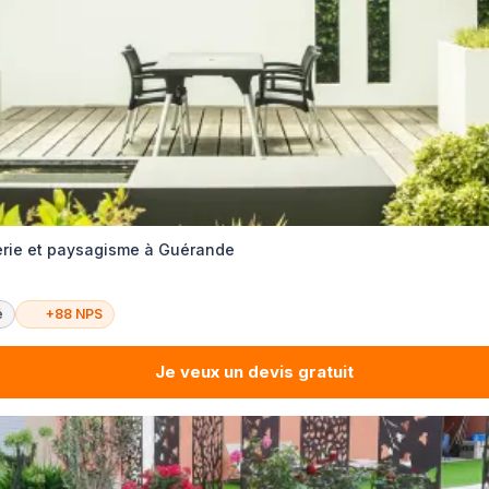
rie et paysagisme à Guérande
é
+88 NPS
Je veux un devis gratuit