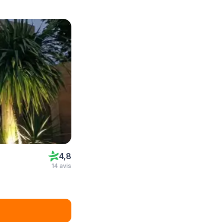
4,8
14 avis