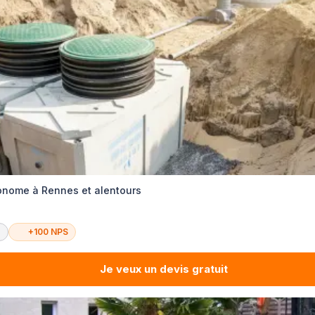
onome à Rennes et alentours
é
+100 NPS
Je veux un devis gratuit