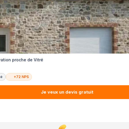
ation proche de Vitré
té
+72 NPS
Je veux un devis gratuit