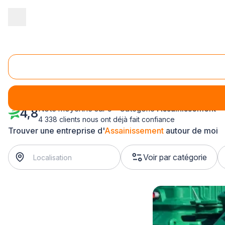
Accueil
/
Gros œuvre
/
Assainissement
/
Bretagne
/
Ille-et-Vilain
Assainissement Liffré (35340)
Note moyenne sur 5 - Catégorie
Assainissement
4,8
4 338 clients nous ont déjà fait confiance
Trouver une entreprise d'
Assainissement
autour de moi
Voir par catégorie