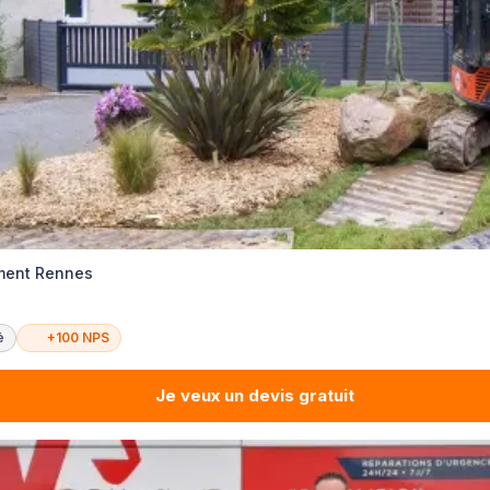
ement Rennes
é
+100 NPS
Je veux un devis gratuit