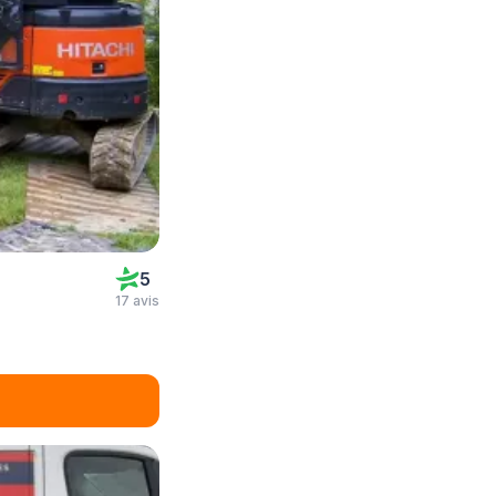
5
17 avis