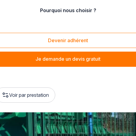
Pourquoi nous choisir ?
e
/
Liffré (35340)
Devenir adhérent
Je demande un devis gratuit
Voir par prestation