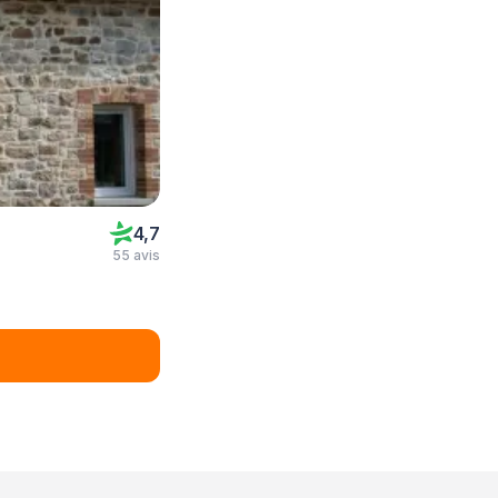
4,7
55 avis