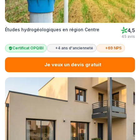
Études hydrogéologiques en région Centre
4,5
45 avis
Certificat OPQIBI
+4 ans d'ancienneté
+69 NPS
Je veux un devis gratuit