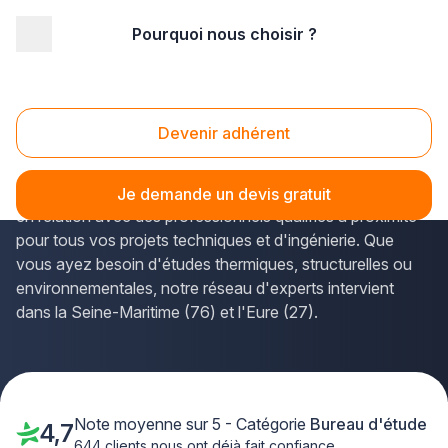
Pourquoi nous choisir ?
Accueil
/
Service aux entreprises
/
Bureau d'étude
/
Haute Normandie
Bureau d étude Haute Normandie
Devenir adhérent
Vous recherchez un
bureau d'étude de confiance en
Haute-Normandie
? La solution Plus que pro vous met
Je demande un devis gratuit
en relation avec des professionnels qualifiés à proximité
pour tous vos projets techniques et d'ingénierie. Que
vous ayez besoin d'études thermiques, structurelles ou
environnementales, notre réseau d'experts intervient
dans la Seine-Maritime (76) et l'Eure (27).
Note moyenne sur 5 - Catégorie
Bureau d'étude
4,7
644 clients nous ont déjà fait confiance