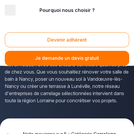
Pourquoi nous choisir ?
Accueil
/
Second œuvre
/
Carrelage
/
Lorraine
/
Meurthe-et-Moselle
Carrelage Meurthe-et-Moselle (54)
Devenir adhérent
Vous envisagez des
travaux de carrelage en
Meurthe-et-Moselle
? La solution Plus que pro vous
Je demande un devis gratuit
met en relation avec des artisans carreleurs qualifiés près
de chez vous. Que vous souhaitiez rénover votre salle de
bain à Nancy, poser un nouveau sol à Vandœuvre-lès-
Nancy ou créer une terrasse à Lunéville, notre réseau
d'entreprises de carrelage sélectionnées intervient dans
toute la région Lorraine pour concrétiser vos projets.