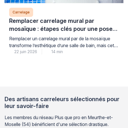
Carrelage
Remplacer carrelage mural par
mosaïque : étapes clés pour une pose
durable
Remplacer un carrelage mural par de la mosaïque
transforme l’esthétique d’une salle de bain, mais cette
22 juin 2026
14 min
opération nécessite une méthodologie rigoureuse
pour garantir une tenue durable dans le temps. La
mosaïque, plus exigeante que le carrelage
traditionnel, impose une préparation minutieuse du
support, le choix d’adhésifs adaptés aux pièces
humides et un jointoiement parfaitement maîtrisé […]
Des artisans carreleurs sélectionnés pour
leur savoir-faire
Les membres du réseau Plus que pro en Meurthe-et-
Moselle (54) bénéficient d'une sélection drastique.