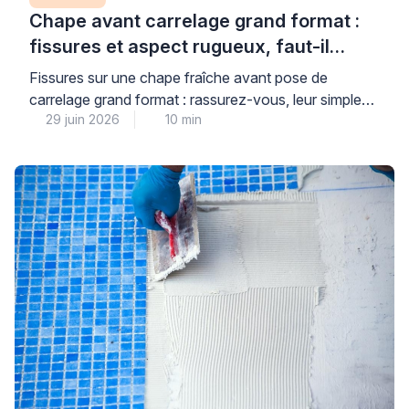
Chape avant carrelage grand format :
fissures et aspect rugueux, faut-il
s’inquiéter ?
Fissures sur une chape fraîche avant pose de
carrelage grand format : rassurez-vous, leur simple
29 juin 2026
10 min
présence n’est pas forcément synonyme de
malfaçon. Dans ce domaine technique, il est fréquent
que des microfissures superficielles apparaissent lors
du séchage, sans compromettre la tenue future du
revêtement, à condition de respecter certains critères
de tolérance précis. Comprendre la […]