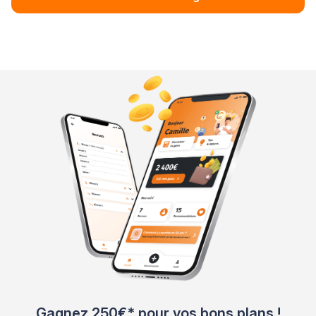
Gagnez 250€* pour vos bons plans !