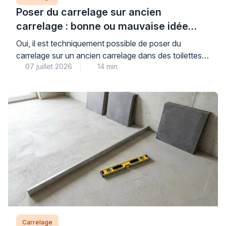
Poser du carrelage sur ancien
carrelage : bonne ou mauvaise idée
dans des toilettes ?
Oui, il est techniquement possible de poser du
carrelage sur un ancien carrelage dans des toilettes,
07 juillet 2026
14 min
à condition que le support existant soit parfaitement
sain, adhérent et plan : cette solution peut faire
gagner du temps, mais elle n’est pas
systématiquement la meilleure option pour garantir un
résultat durable. La décision repose sur des critères
[…]
Carrelage