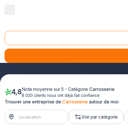
Accueil
/
Automobile
/
Carrosserie
/
Auvergne
/
Puy-de-Dôme
Carrosserie automobile Puy-de-Dôme (63)
Vous recherchez un professionnel de la
carrosserie auto
pour tous vos besoins de réparation et rénovation. Que vous 
Clermont-Ferrand et dans tout le département pour redonner 
Note moyenne sur 5 - Catégorie
Carrosserie
4,8
8 020 clients nous ont déjà fait confiance
Trouver une entreprise de
Carrosserie
autour de moi
Voir par catégorie