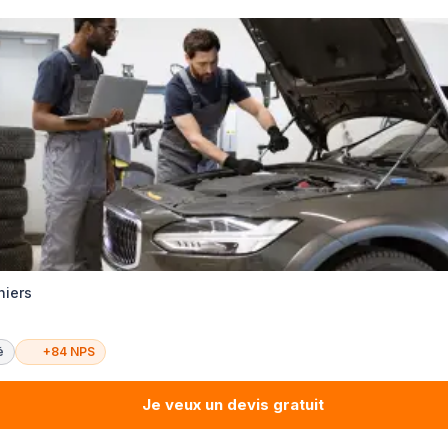
hiers
é
+84 NPS
Je veux un devis gratuit