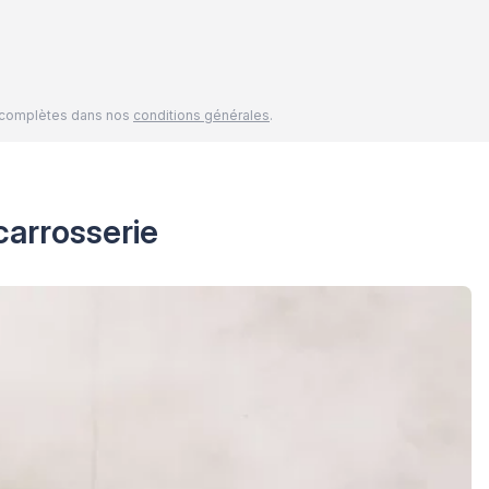
és complètes dans nos
conditions générales
.
carrosserie