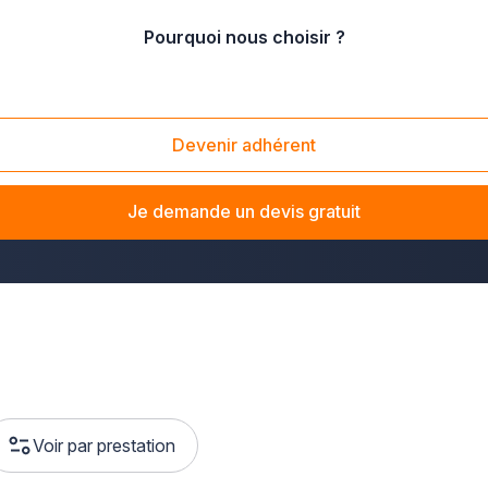
Pourquoi nous choisir ?
Devenir adhérent
mobile
dans le Puy-de-Dôme ? La solution Plus que pro vous met
possédiez une voiture, une moto ou un véhicule utilitaire, notr
Je demande un devis gratuit
à votre véhicule son aspect d'origine.
Voir par prestation