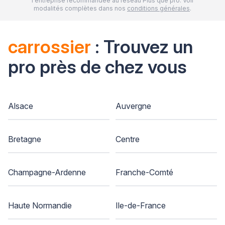
l'entreprise recommandée au réseau Plus que pro. Voir
modalités complètes dans nos
conditions générales
.
carrossier
: Trouvez un
pro près de chez vous
Alsace
Auvergne
Bretagne
Centre
Champagne-Ardenne
Franche-Comté
Haute Normandie
Ile-de-France