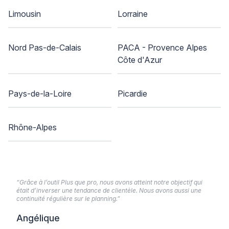
Limousin
Lorraine
Nord Pas-de-Calais
PACA - Provence Alpes
Côte d'Azur
Pays-de-la-Loire
Picardie
Rhône-Alpes
“Grâce à l’outil Plus que pro, nous avons atteint notre objectif qui
était d’inverser une tendance de clientèle. Nous avons aussi une
continuité régulière sur le planning.”
Angélique