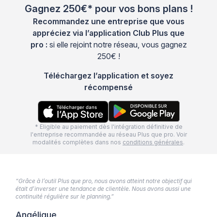
Gagnez 250€* pour vos bons plans !
Recommandez une entreprise que vous
appréciez via l’application Club Plus que
pro :
si elle rejoint notre réseau, vous gagnez
250€ !
Téléchargez l’application et soyez
récompensé
* Eligible au paiement dès l'intégration définitive de
l'entreprise recommandée au réseau Plus que pro. Voir
modalités complètes dans nos
conditions générales
.
“Grâce à l’outil Plus que pro, nous avons atteint notre objectif qui
était d’inverser une tendance de clientèle. Nous avons aussi une
continuité régulière sur le planning.”
Angélique