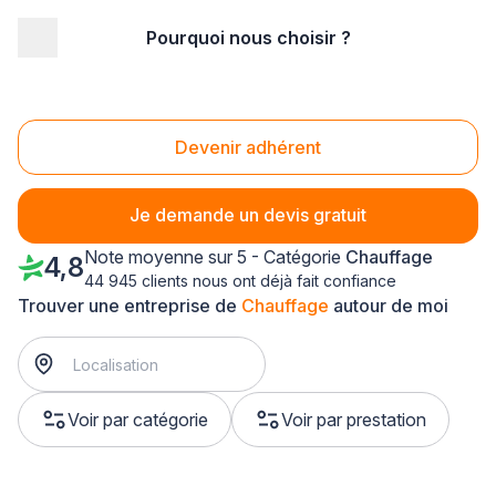
Pourquoi nous choisir ?
Accueil
/
Second œuvre
/
Chauffage
/
Languedoc-Roussillon
/
Gard
/
Alès (30100)
Chauffage Alès (30100)
Devenir adhérent
Je demande un devis gratuit
Note moyenne sur 5 - Catégorie
Chauffage
4,8
44 945 clients nous ont déjà fait confiance
Trouver une entreprise de
Chauffage
autour de moi
Voir par catégorie
Voir par prestation