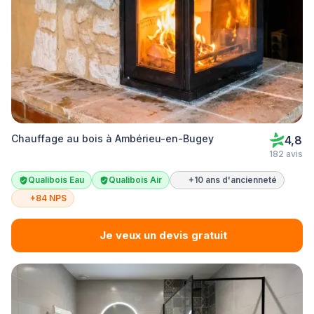
Chauffage au bois à Ambérieu-en-Bugey
4,8
182 avis
Qualibois Eau
Qualibois Air
+10 ans d'ancienneté
+84 NPS
Je veux un devis gratuit