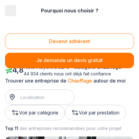
Pourquoi nous choisir ?
Accueil
/
Second œuvre
/
Chauffage
/
Rhône-Alpes
/
Ain
Chauffage Ain (01)
Devenir adhérent
Je demande un devis gratuit
Note moyenne sur 5 - Catégorie
Chauffage
4,8
44 934 clients nous ont déjà fait confiance
Trouver une entreprise de
Chauffage
autour de moi
Voir par catégorie
Voir par prestation
Top 11
des entreprises recommandées pour votre projet