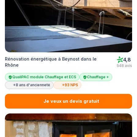
Rénovation énergétique à Beynost dans le
4,8
Rhône
548 avis
QualiPAC module Chauffage et ECS
Chauffage +
+8 ans d'ancienneté
+93 NPS
Je veux un devis gratuit