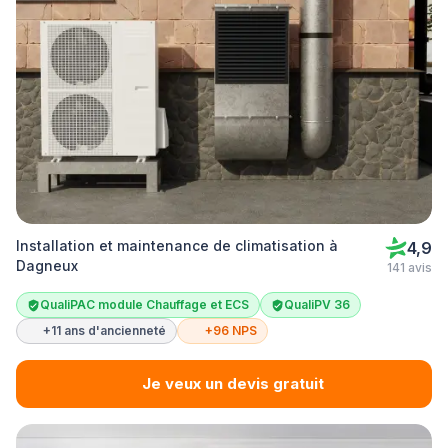
Installation et maintenance de climatisation à
4,9
Dagneux
141 avis
QualiPAC module Chauffage et ECS
QualiPV 36
+11 ans d'ancienneté
+96 NPS
Je veux un devis gratuit