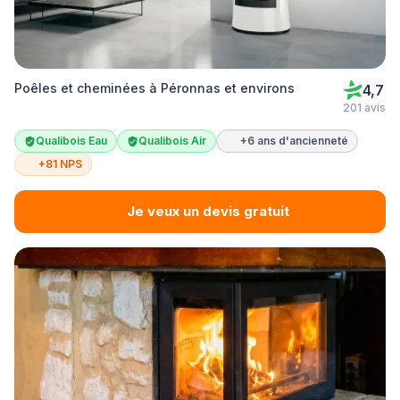
Poêles et cheminées à Péronnas et environs
4,7
201 avis
Qualibois Eau
Qualibois Air
+6 ans d'ancienneté
+81 NPS
Je veux un devis gratuit