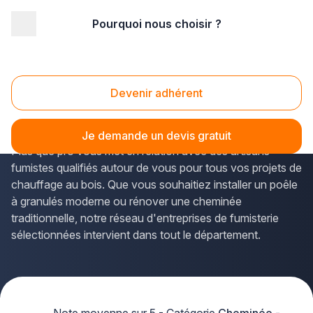
Pourquoi nous choisir ?
Accueil
/
Second œuvre
/
Cheminée - poêle
/
Rhône-Alpes
/
Ain
Cheminee poêle Ain (01)
Devenir adhérent
Vous recherchez un professionnel pour l'installation
d'une
cheminée ou d'un poêle dans l'Ain
? La solution
Je demande un devis gratuit
Plus que pro vous met en relation avec des artisans
fumistes qualifiés autour de vous pour tous vos projets de
chauffage au bois. Que vous souhaitiez installer un poêle
à granulés moderne ou rénover une cheminée
traditionnelle, notre réseau d'entreprises de fumisterie
sélectionnées intervient dans tout le département.