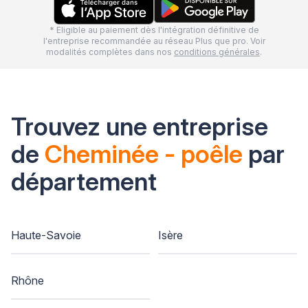
* Eligible au paiement dès l'intégration définitive de
l'entreprise recommandée au réseau Plus que pro. Voir
modalités complètes dans nos
conditions générales
.
Trouvez une entreprise
de
Cheminée - poêle
par
département
Haute-Savoie
Isère
Rhône