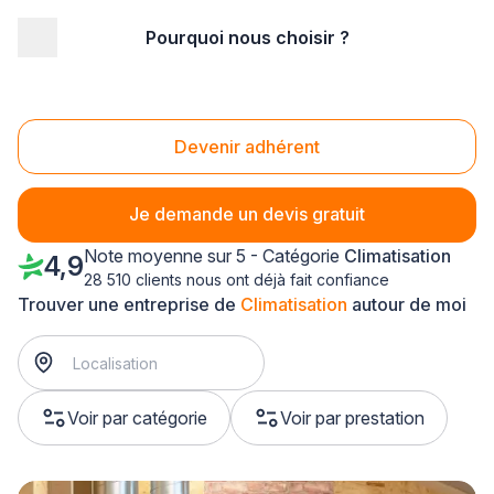
Pourquoi nous choisir ?
Accueil
/
Second œuvre
/
Climatisation
/
Alsace
/
Bas-Rhin
/
Boofzheim (67860)
Climatisation Boofzheim (67860)
Devenir adhérent
Je demande un devis gratuit
Note moyenne sur 5 - Catégorie
Climatisation
4,9
28 510 clients nous ont déjà fait confiance
Trouver une entreprise de
Climatisation
autour de moi
Voir par catégorie
Voir par prestation