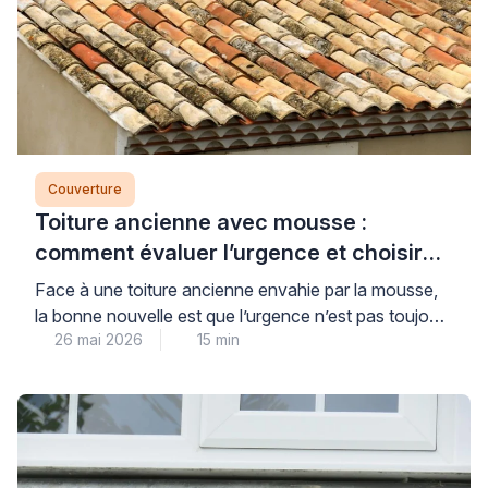
Couverture
Toiture ancienne avec mousse :
comment évaluer l’urgence et choisir
entre démoussage, traitement ou
Face à une toiture ancienne envahie par la mousse,
réfection
la bonne nouvelle est que l’urgence n’est pas toujours
26 mai 2026
15 min
absolue : une méthode d’évaluation claire permet de
distinguer ce qui relève d’un simple entretien, d’une
réparation ciblée ou d’une réfection complète. Cette
grille d’analyse objective vous permet de dialoguer en
toute confiance avec les professionnels du […]