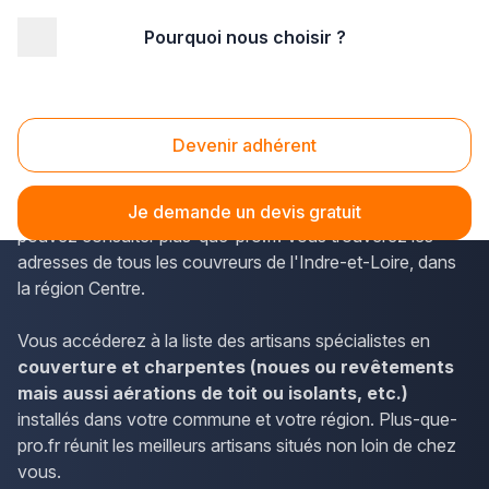
Pourquoi nous choisir ?
Accueil
/
Gros œuvre
/
Couverture
/
Centre
/
Indre-et-Loire
/
Chambray-lès-Tours (37170)
Couverture Chambray-lès-Tours (37170)
Devenir adhérent
Pour accéder aux noms et coordonnées des
professionnels localisés à Chambray-lès-Tours, vous
Je demande un devis gratuit
pouvez consulter plus-que-pro.fr. Vous trouverez les
adresses de tous les couvreurs de l'Indre-et-Loire, dans
la région Centre.
Vous accéderez à la liste des artisans spécialistes en
couverture et charpentes (noues ou revêtements
mais aussi aérations de toit ou isolants, etc.)
installés dans votre commune et votre région. Plus-que-
pro.fr réunit les meilleurs artisans situés non loin de chez
vous.