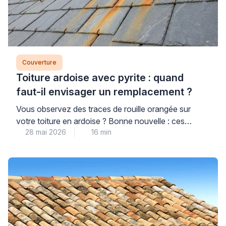
Couverture
Toiture ardoise avec pyrite : quand
faut-il envisager un remplacement ?
Vous observez des traces de rouille orangée sur
votre toiture en ardoise ? Bonne nouvelle : ces
28 mai 2026
16 min
taches dues à la pyrite ne signifient pas forcément
qu’un remplacement complet s’impose. La pyrite de
surface représente un simple défaut esthétique sans
danger, tandis que la pyrite traversante peut
effectivement compromettre l’étanchéité et
nécessiter une intervention rapide. […]